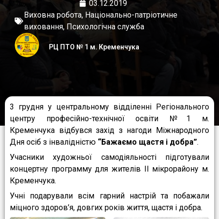
03.12.2019
Виховна робота
,
Національно-патріотичне
виховання
,
Психологічна служба
РЦ ПТО № 1 м. Кременчука
3 грудня у центральному відділенні Регіонального
центру професійно-технічної освіти №1 м.
Кременчука відбувся захід з нагоди Міжнародного
Дня осіб з інвалідністю
“Бажаємо щастя і добра”
.
Учасники художньої самодіяльності підготували
концертну программу для жителів ІІ мікрорайону м.
Кременчука.
Учні подарували всім гарний настрій та побажали
міцного здоров’я, довгих років життя, щастя і добра.