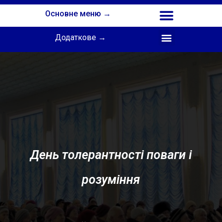
Основне меню →
Додаткове →
Співпраця з Інститутом професійної освіти НАПН України
День толерантності поваги і
розуміння