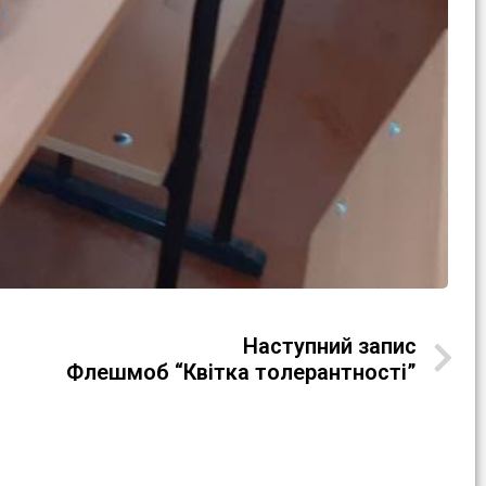
Наступний запис
Флешмоб “Квітка толерантності”