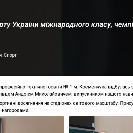
рту України міжнародного класу, чем
я
,
Спорт
 професійно-технічної освіти № 1 м. Кременчука відбулась 
Голівцем Андрієм Миколайовичем, випускником нашого навч
тивні досягнення на стадіонах світового масштабу. Присут
о нагородами.