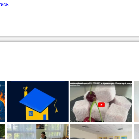
тись
.