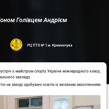
піоном Голівцем Андрієм
РЦ ПТО № 1 м. Кременчука
зустріч з майстром спорту України міжнародного класу,
ального закладу.
ні на заході здобувачі освіти із великим захопленням