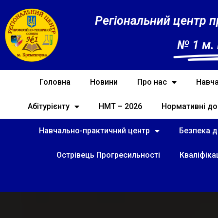
Регіональний центр п
№ 1 м.
Головна
Новини
Про нас
Навча
Абітурієнту
НМТ – 2026
Нормативні до
Навчально-практичний центр
Безпека ді
Острівець Прогресильності
Кваліфіка