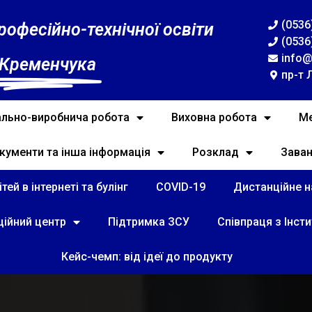
(0536
рофесійно-технічної освіти
(0536
info@
 Кременчука
пр-т 
льно-виробнича робота
Виховна робота
Ме
кументи та інша інформація
Розклад
Зава
тей в інтернеті та булінг
COVID-19
Дистанційне на
ційний центр
Підтримка ЗСУ
Співпраця з Інст
Кейс-чемп: від ідеї до продукту