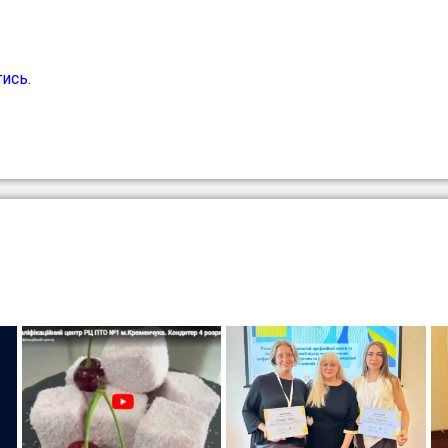
тись
.