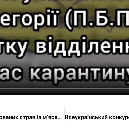
Дистанційний урок “Приготування тушкованих страв із м’яса” (відділення № 1)