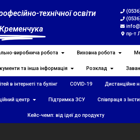
(0536
рофесійно-технічної освіти
(0536
info@
 Кременчука
пр-т 
льно-виробнича робота
Виховна робота
Ме
кументи та інша інформація
Розклад
Зава
тей в інтернеті та булінг
COVID-19
Дистанційне на
ційний центр
Підтримка ЗСУ
Співпраця з Інст
Кейс-чемп: від ідеї до продукту