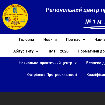
Регіональний центр п
№ 1 м.
Головна
Новини
Про нас
Навча
Абітурієнту
НМТ – 2026
Нормативні до
Навчально-практичний центр
Безпека ді
Острівець Прогресильності
Кваліфіка