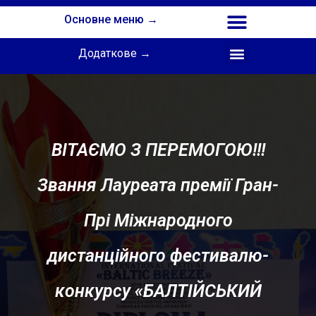
Основне меню →
Додаткове →
Співпраця з Інститутом професійної освіти НАПН України
ВІТАЄМО З ПЕРЕМОГОЮ!!!
Звання Лауреата премії Гран-
Прі Міжнародного
дистанційного фестивалю-
конкурсу «БАЛТІЙСЬКИЙ