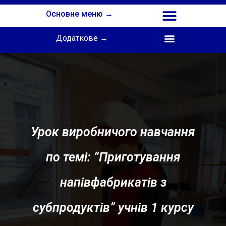
Основне меню →
Додаткове →
Співпраця з Інститутом професійної освіти НАПН України
Урок виробничого навчання
по темі: “Приготування
напівфабрикатів з
субпродуктів” учнів 1 курсу