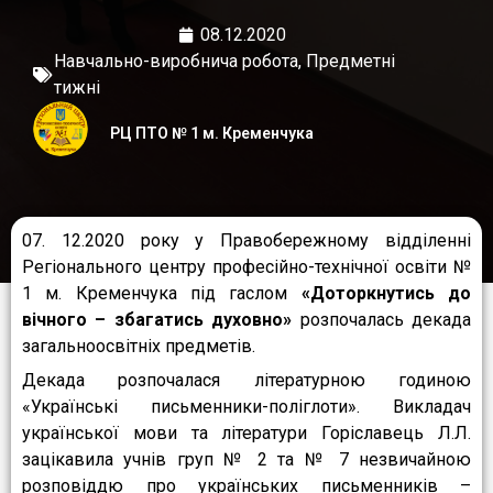
08.12.2020
Навчально-виробнича робота
,
Предметні
тижні
РЦ ПТО № 1 м. Кременчука
07. 12.2020 року у Правобережному відділенні
Регіонального центру професійно-технічної освіти №
1 м. Кременчука під гаслом
«Доторкнутись до
вічного – збагатись духовно»
розпочалась декада
загальноосвітніх предметів.
Декада розпочалася літературною годиною
«Українські письменники-поліглоти». Викладач
української мови та літератури Горіславець Л.Л.
зацікавила учнів груп № 2 та № 7 незвичайною
розповіддю про українських письменників –