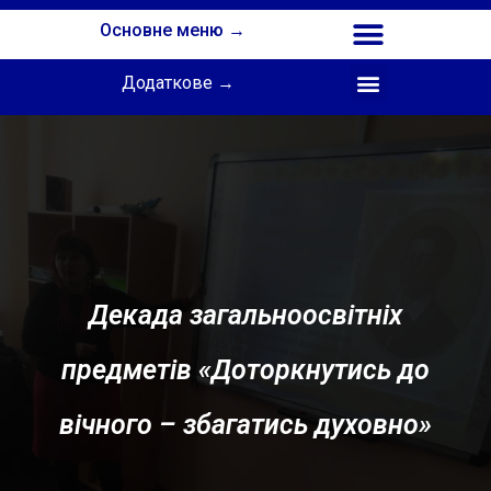
Основне меню →
Додаткове →
Співпраця з Інститутом професійної освіти НАПН України
Декада загальноосвітніх
предметів «Доторкнутись до
вічного – збагатись духовно»