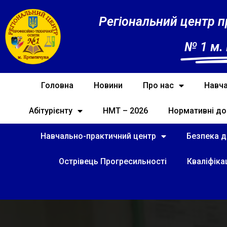
Регіональний центр п
№ 1 м.
Головна
Новини
Про нас
Навча
Абітурієнту
НМТ – 2026
Нормативні до
Навчально-практичний центр
Безпека ді
Острівець Прогресильності
Кваліфіка