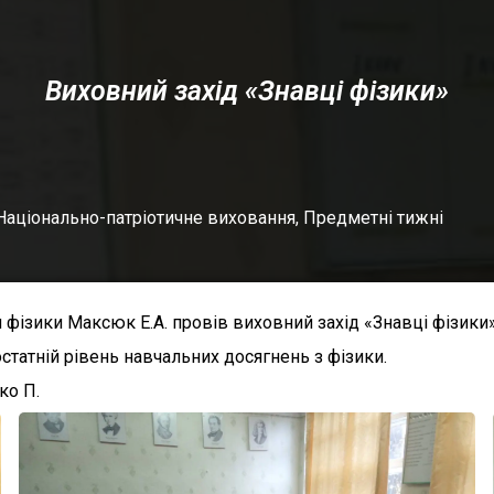
Виховний захід «Знавці фізики»
Національно-патріотичне виховання
,
Предметні тижні
фізики Максюк Е.А. провів виховний захід «Знавці фізики»
остатній рівень навчальних досягнень з фізики.
ко П.