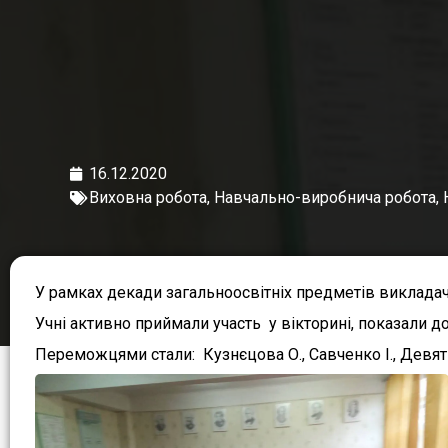
16.12.2020
Виховна робота
,
Навчально-виробнича робота
,
У рамках декади загальноосвітніх предметів викладач 
Учні активно приймали участь у вікторині, показали д
Переможцями стали: Кузнєцова О., Савченко І., Девят