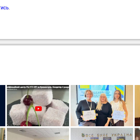
тись
.