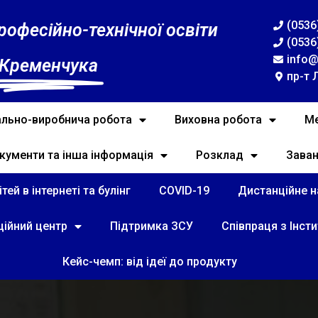
(0536
рофесійно-технічної освіти
(0536
info@
 Кременчука
пр-т 
льно-виробнича робота
Виховна робота
Ме
кументи та інша інформація
Розклад
Зава
тей в інтернеті та булінг
COVID-19
Дистанційне на
ційний центр
Підтримка ЗСУ
Співпраця з Інст
Кейс-чемп: від ідеї до продукту