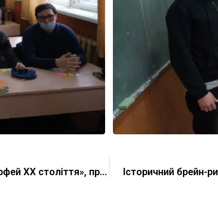
Виховний захід «Райнер Марія Рільке- Орфей ХХ століття», присвячений 145- річниці від дня народження митця
Історичний брейн-ри