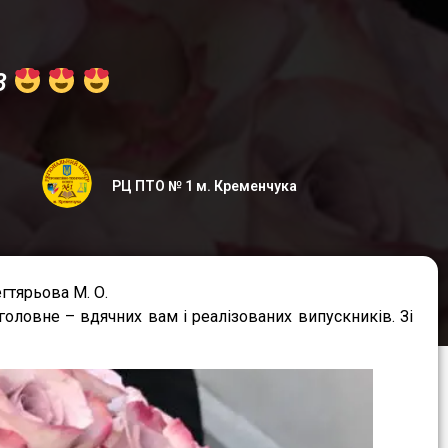
-3
РЦ ПТО № 1 м. Кременчука
гтярьова М. О.
головне – вдячних вам і реалізованих випускників. Зі