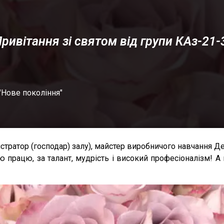
ривітання зі святом від групи КАз-21
"Нове покоління"
істратор (господар) залу), майстер виробничого навчання Де
 працю, за талант, мудрість і високий професіоналізм! А 