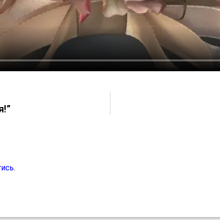
я!”
тись
.