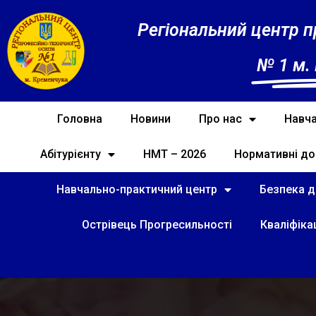
Регіональний центр п
№ 1 м.
Головна
Новини
Про нас
Навча
Абітурієнту
НМТ – 2026
Нормативні до
Навчально-практичний центр
Безпека ді
Острівець Прогресильності
Кваліфіка