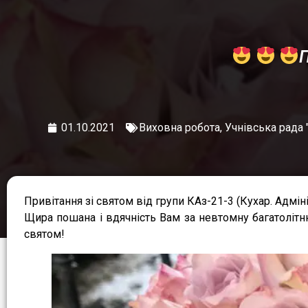
П
01.10.2021
Виховна робота
,
Учнівська рада 
Привітання зі святом від групи КАз-21-3 (Кухар. Адмін
Щира пошана і вдячність Вам за невтомну багатолітню
святом!