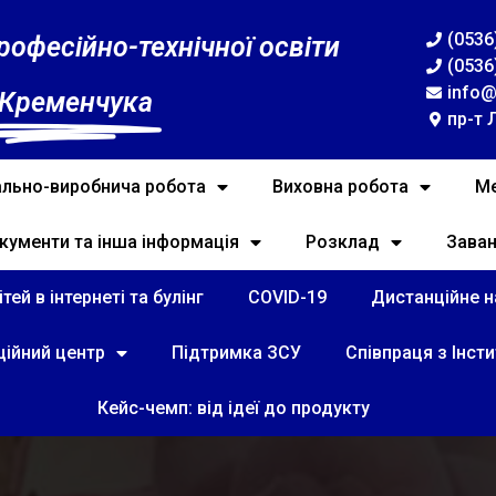
(0536
рофесійно-технічної освіти
(0536
info@
 Кременчука
пр-т 
льно-виробнича робота
Виховна робота
Ме
кументи та інша інформація
Розклад
Зава
тей в інтернеті та булінг
COVID-19
Дистанційне на
ційний центр
Підтримка ЗСУ
Співпраця з Інст
Кейс-чемп: від ідеї до продукту