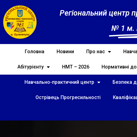
Регіональний центр п
№ 1 м.
Головна
Новини
Про нас
Навча
Абітурієнту
НМТ – 2026
Нормативні до
Навчально-практичний центр
Безпека ді
Острівець Прогресильності
Кваліфіка