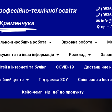
(0536
рофесійно-технічної освіти
(0536
info@
 Кременчука
пр-т 
льно-виробнича робота
Виховна робота
Ме
кументи та інша інформація
Розклад
Зава
тей в інтернеті та булінг
COVID-19
Дистанційне на
ційний центр
Підтримка ЗСУ
Співпраця з Інст
Кейс-чемп: від ідеї до продукту