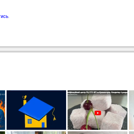
тись
.