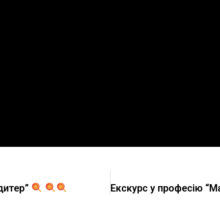
ндитер”