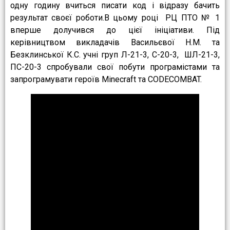
одну годину вчиться писати код і відразу бачить
результат своєї роботи.В цьому році РЦ ПТО № 1
вперше долучився до цієї ініціативи. Під
керівництвом викладачів Васильєвої Н.М. та
Безклинської К.С. учні груп Л-21-3, С-20-3, ШЛ-21-3,
ПС-20-3 спробували свої побути програмістами та
запрограмувати героїв Мinecraft та CODECOMBAT.