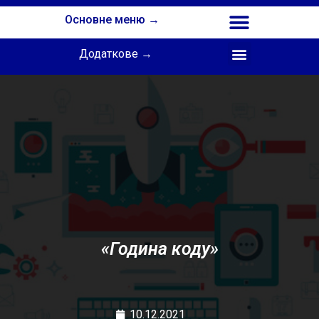
Основне меню →
Додаткове →
Співпраця з Інститутом професійної освіти НАПН України
«Година коду»
10.12.2021