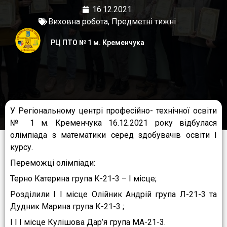
16.12.2021
Виховна робота
,
Предметні тижні
РЦ ПТО № 1 м. Кременчука
У Регіональному центрі професійно- технічної освіти
№ 1 м. Кременчука 16.12.2021 року відбулася
олімпіада з математики серед здобувачів освіти I
курсу.
Переможці олімпіади:
Терно Катерина група К-21-3 – I місце;
Розділили I I місце Олійник Андрій група Л-21-3 та
Дудник Марина група К-21-3 ;
I I I місце Кулішова Дар’я група МА-21-3.