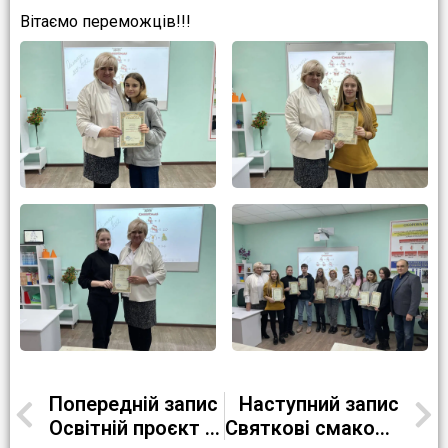
Вітаємо переможців!!!
Попередній запис
Наступний запис
Освітній проєкт на УРОК – «Олімпіада- осінь-2021»
Святкові смаколики для себе та своїх рідних