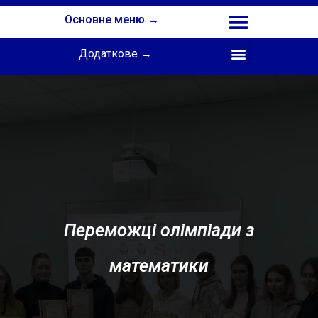
Основне меню →
Додаткове →
Співпраця з Інститутом професійної освіти НАПН України
Переможці олімпіади з
математики