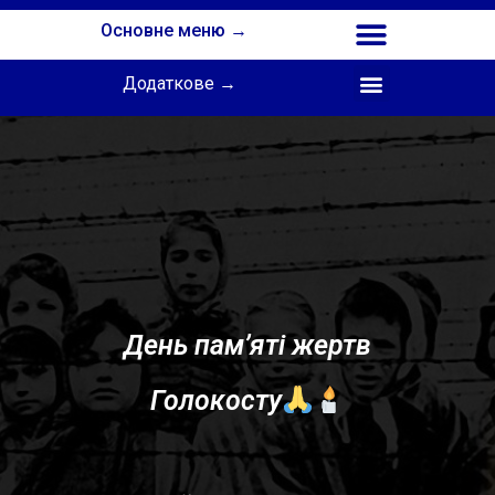
Основне меню →
Додаткове →
Співпраця з Інститутом професійної освіти НАПН України
День пам’яті жертв
Голокосту