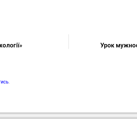
хології»
Урок мужност
тись
.