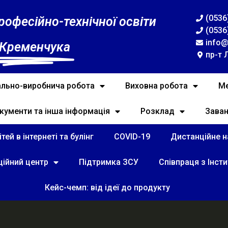
(0536
рофесійно-технічної освіти
(0536
info@
 Кременчука
пр-т 
льно-виробнича робота
Виховна робота
Ме
кументи та інша інформація
Розклад
Зава
тей в інтернеті та булінг
COVID-19
Дистанційне на
ційний центр
Підтримка ЗСУ
Співпраця з Інст
Кейс-чемп: від ідеї до продукту