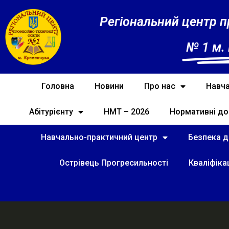
Регіональний центр п
№ 1 м.
Головна
Новини
Про нас
Навча
Абітурієнту
НМТ – 2026
Нормативні до
Навчально-практичний центр
Безпека ді
Острівець Прогресильності
Кваліфіка