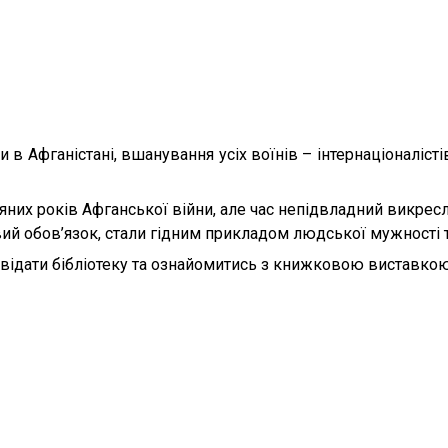
ни в Афганістані, вшанування усіх воїнів – інтернаціоналі
яних років Афганської війни, але час непідвладний викресл
вий обов’язок, стали гідним прикладом людської мужності т
відати бібліотеку та ознайомитись з книжковою виставкою