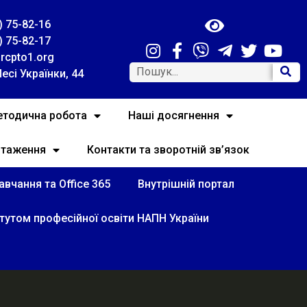
) 75-82-16
) 75-82-17
rcpto1.org
Лесі Українки, 44
тодична робота
Наші досягнення
нтаження
Контакти та зворотній зв’язок
вчання та Office 365
Внутрішній портал
итутом професійної освіти НАПН України