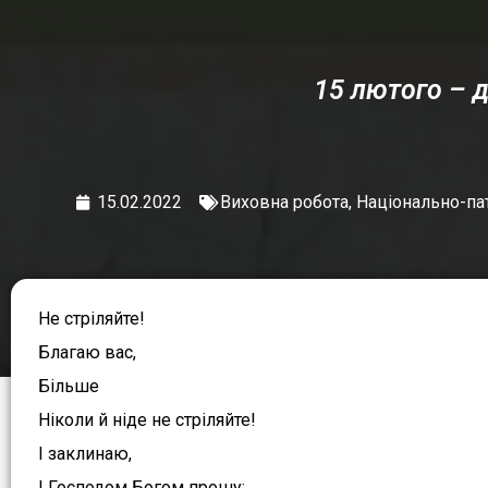
15 лютого – д
15.02.2022
Виховна робота
,
Національно-па
Не стріляйте!
Благаю вас,
Більше
Ніколи й ніде не стріляйте!
І заклинаю,
І Господом Богом прошу: