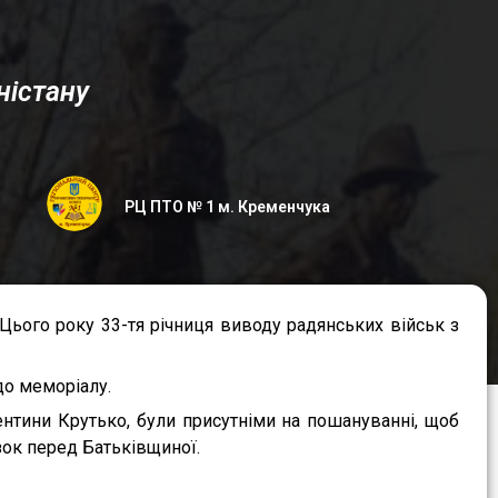
ністану
РЦ ПТО № 1 м. Кременчука
Цього року 33-тя річниця виводу радянських військ з
 до меморіалу.
нтини Крутько, були присутніми на пошануванні, щоб
зок перед Батьківщиної.