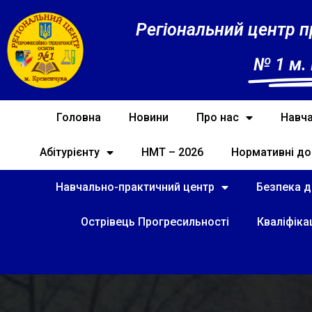
Регіональний центр п
№ 1 м.
Головна
Новини
Про нас
Навча
Абітурієнту
НМТ – 2026
Нормативні до
Навчально-практичний центр
Безпека ді
Острівець Прогресильності
Кваліфіка