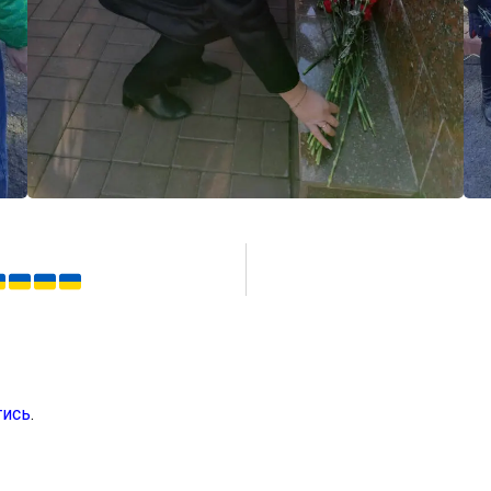
тись
.