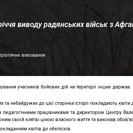
річчя виводу радянських військ з Афга
тріотичне виховання
вання учасників бойових дій на території інших держав. 
их та небайдужих до цієї сторінки історії покладають квіти
 педагогічними працівниками та директором Центру Вале
вірним своїй клятві ціною власного життя та виконав обов’я
кладанням квітів до обелісків.