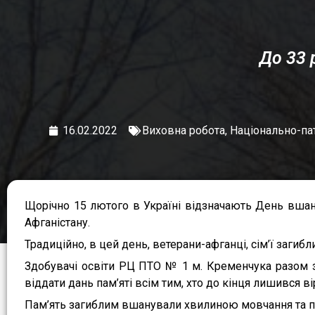
До 33 
16.02.2022
Виховна робота
,
Національно-па
Щорічно 15 лютого в Україні відзначають День вшану
Афганістану.
Традиційно, в цей день, ветерани-афганці, сім’ї загибл
Здобувачі освіти РЦ ПТО № 1 м. Кременчука разом з
віддати дань пам’яті всім тим, хто до кінця лишився 
Пам’ять загиблим вшанували хвилиною мовчання та по