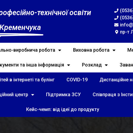
(0536
рофесійно-технічної освіти
(0536
info@
 Кременчука
пр-т 
льно-виробнича робота
Виховна робота
Ме
кументи та інша інформація
Розклад
Зава
тей в інтернеті та булінг
COVID-19
Дистанційне на
ційний центр
Підтримка ЗСУ
Співпраця з Інст
Кейс-чемп: від ідеї до продукту