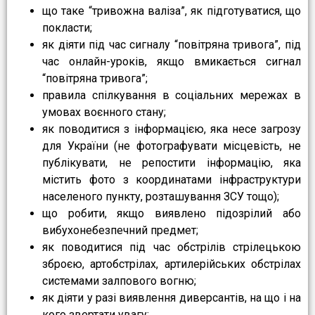
що таке “тривожна валіза”, як підготуватися, що
покласти;
як діяти під час сигналу “повітряна тривога”, під
час онлайн-уроків, якщо вмикається сигнал
“повітряна тривога”;
правила спілкування в соціальних мережах в
умовах воєнного стану;
як поводитися з інформацією, яка несе загрозу
для України (не фотографувати місцевість, не
публікувати, не репостити інформацію, яка
містить фото з координатами інфраструктури
населеного пункту, розташування ЗСУ тощо);
що робити, якщо виявлено підозрілий або
вибухонебезпечний предмет;
як поводитися під час обстрілів стрілецькою
зброєю, артобстрілах, артилерійських обстрілах
системами залпового вогню;
як діяти у разі виявлення диверсантів, на що і на
кого звертати увагу;