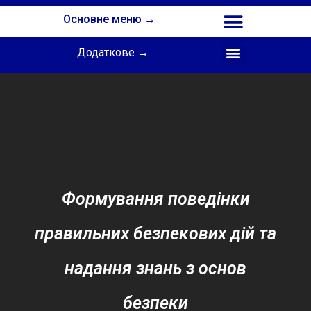
Основне меню →
Додаткове →
Співпраця з Інститутом професійної освіти НАПН України
Формування поведінки
правильних безпекових дій та
надання знань з основ
безпеки