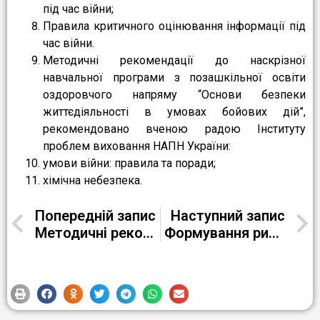
під час війни;
Правила критичного оцінювання інформації під
час війни.
Методичні рекомендації до наскрізної
навчальної програми з позашкільної освіти
оздоровчого напряму “Основи безпеки
життєдіяльності в умовах бойових дій”,
рекомендовано вченою радою Інституту
проблем виховання НАПН України:
умови війни: правила та поради;
хімічна небезпека.
Попередній запис
Наступний запис
Методичні рекомендації класним керівникам та майстрам в/н РЦ ПТО № 1 м. Кременчука “Виховна робота в умовах воєнного стану”
Формування рис, якостей особистості “українця-переможця”