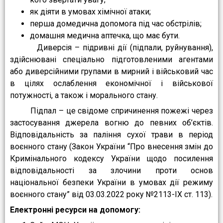
як діяти в умовах хімічної атаки;
перша домедична допомога під час обстрілів;
домашня медична аптечка, що має бути.
Диверсія – підривні дії (підпали, руйнування),
здійснювані спеціально підготовленими агентами
або диверсійними групами в мирний і військовий час
в цілях ослаблення економічної і військової
потужності, а також і морального стану.
Підпал – це свідоме спричинення пожежі через
застосування джерела вогню до певних об’єктів.
Відповідальність за паління сухої трави в період
воєнного стану (Закон України “Про внесення змін до
Кримінального кодексу України щодо посилення
відповідальності за злочини проти основ
національної безпеки України в умовах дії режиму
воєнного стану” від 03.03.2022 року №2113-ІХ ст. 113).
Електронні ресурси на допомогу: