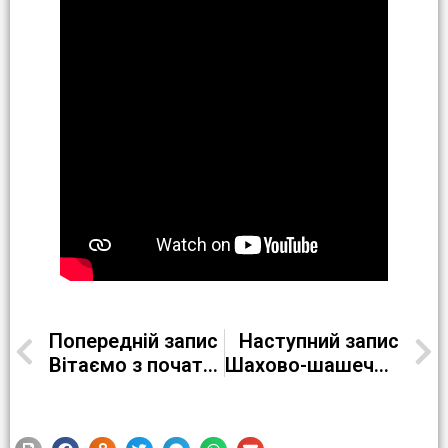
Попередній запис
Наступний запис
Вітаємо з початком навчального року та Днем Знань!
Шахово-шашечний турнір з заслуженим тренером України Козловою Вікторією Михайлівною