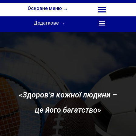
Основне меню →
Додаткове →
Співпраця з Інститутом професійної освіти НАПН України
«Здоров’я кожної людини –
це його багатство»