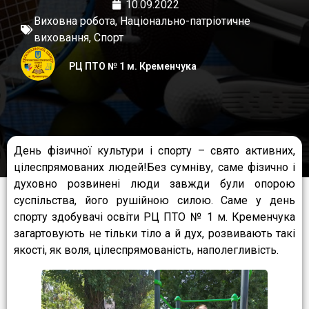
10.09.2022
Виховна робота
,
Національно-патріотичне
виховання
,
Спорт
РЦ ПТО № 1 м. Кременчука
День фізичної культури і спорту – свято активних,
цілеспрямованих людей!Без сумніву, саме фізично і
духовно розвинені люди завжди були опорою
суспільства, його рушійною силою. Саме у день
спорту здобувачі освіти РЦ ПТО № 1 м. Кременчука
загартовують не тільки тіло а й дух, розвивають такі
якості, як воля, цілеспрямованість, наполегливість.