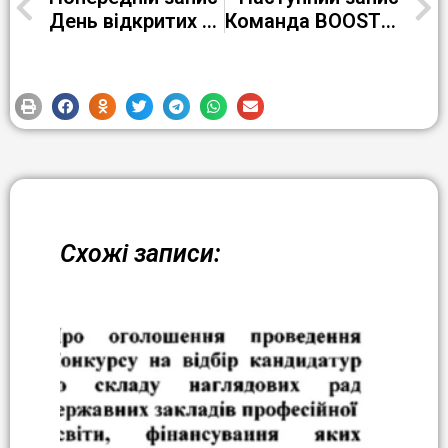
День відкритих дверей у форматі квесту «Світ професій”
Команда BOOSTYLABS з радістю повідомляє про проведення конкурсу серед студентів українських навчальних закладів
Схожі записи: