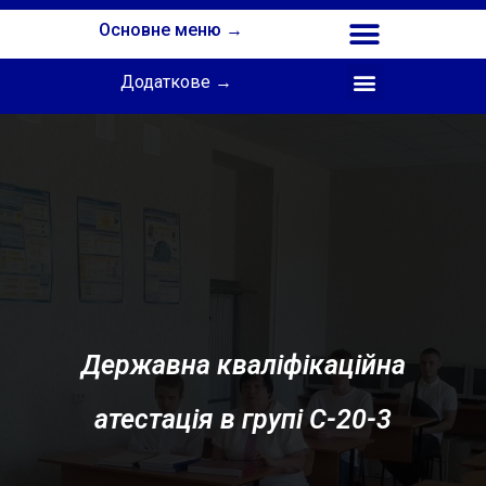
Основне меню →
Додаткове →
Співпраця з Інститутом професійної освіти НАПН України
Державна кваліфікаційна
атестація в групі С-20-3