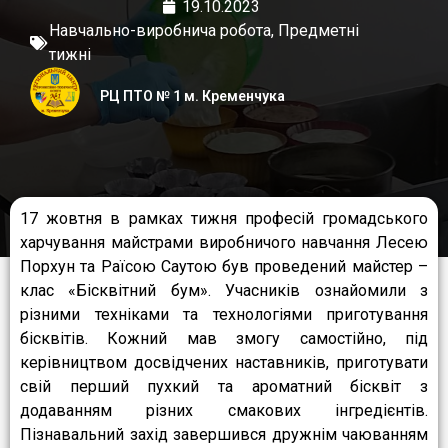
19.10.2023
Навчально-виробнича робота
,
Предметні
тижні
РЦ ПТО № 1 м. Кременчука
17 жовтня в рамках тижня професій громадського
харчування майстрами виробничого навчання Лесею
Порхун та Раїсою Саутою був проведений майстер –
клас «Бісквітний бум». Учасників ознайомили з
різними техніками та технологіями приготування
бісквітів. Кожний мав змогу самостійно, під
керівництвом досвідчених наставників, приготувати
свій перший пухкий та ароматний бісквіт з
додаванням різних смакових інгредієнтів.
Пізнавальний захід завершився дружнім чаюванням