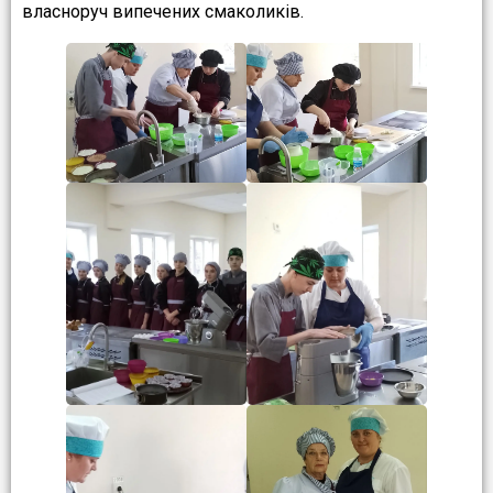
власноруч випечених смаколиків.