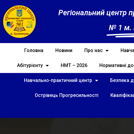
Регіональний центр п
№ 1 м.
Головна
Новини
Про нас
Навча
Абітурієнту
НМТ – 2026
Нормативні до
Навчально-практичний центр
Безпека ді
Острівець Прогресильності
Кваліфіка