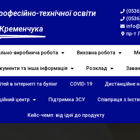
(0536
рофесійно-технічної освіти
(0536
info@
 Кременчука
пр-т 
льно-виробнича робота
Виховна робота
Ме
кументи та інша інформація
Розклад
Зава
тей в інтернеті та булінг
COVID-19
Дистанційне на
ційний центр
Підтримка ЗСУ
Співпраця з Інст
Кейс-чемп: від ідеї до продукту