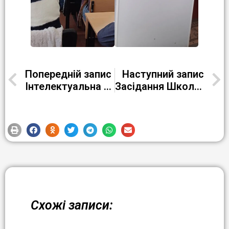
Попередній запис
Наступний запис
Інтелектуальна гра «Мовний ревізор» в групі К-22-3в
Засідання Школи педагогічного перезавантаження
Схожі записи: