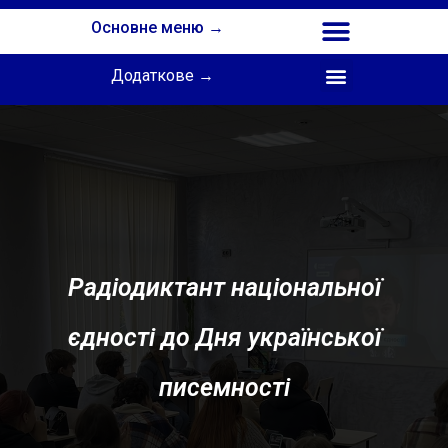
Основне меню →
Додаткове →
Співпраця з Інститутом професійної освіти НАПН України
Радіодиктант національної
єдності до Дня української
писемності