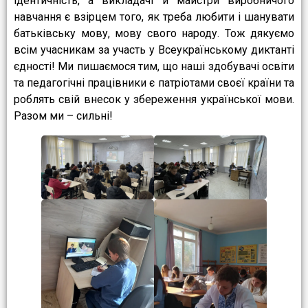
ідентичність, а викладачі й майстри виробничого
навчання є взірцем того, як треба любити і шанувати
батьківську мову, мову свого народу. Тож дякуємо
всім учасникам за участь у Всеукраїнському диктанті
єдності! Ми пишаємося тим, що наші здобувачі освіти
та педагогічні працівники є патріотами своєї країни та
роблять свій внесок у збереження української мови.
Разом ми – сильні!