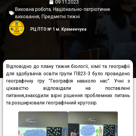
09.11.2023
Виховна робота
,
Національно-патріотичне
виховання
,
Предметні тижні
РЦ ПТО № 1 м. Кременчука
Відповідно до плану тижня біології, хімії та географії
для здобувачів освіти групи ПВ23-3 було проведено
географічну гру ”Географія навколо нас”. Учні з
цікавістю відповідали на поставлені
питання,знаходили вірні рішення проблемних питань
та розширювали географічний кругозір.