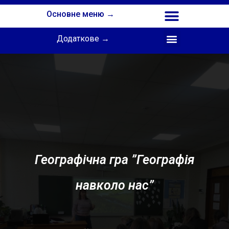
Основне меню →
Додаткове →
Співпраця з Інститутом професійної освіти НАПН України
Географічна гра ”Географія
навколо нас”