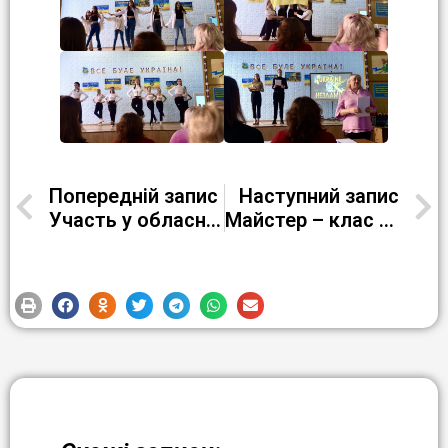
Попередній запис
Наступний запис
Участь у обласному заході «Нам все під силу»
Майстер – клас з приготування трайфл-десерту та піци