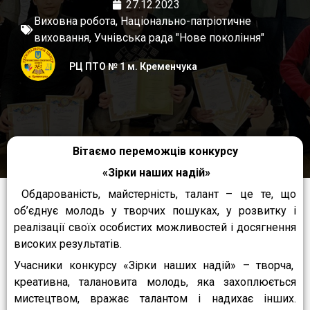
27.12.2023
Виховна робота
,
Національно-патріотичне
виховання
,
Учнівська рада "Нове покоління"
РЦ ПТО № 1 м. Кременчука
Вітаємо переможців конкурсу
«Зірки наших надій»
Обдарованість, майстерність, талант – це те, що
об’єднує молодь у творчих пошуках, у розвитку і
реалізації своїх особистих можливостей і досягнення
високих результатів.
Учасники конкурсу «Зірки наших надій» – творча,
креативна, талановита молодь, яка захоплюється
мистецтвом, вражає талантом і надихає інших.