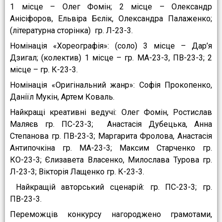
1 місце – Олег Фомін; 2 місце – Олександр
Анісіфоров, Ельвіра Бєлік, Олександра Палаженко;
(літературна сторінка) гр. Л-23-3.
Номінація «Хореографія»: (соло) 3 місце – Дар’я
Дзигал; (колектив) 1 місце – гр. МА-23-3, ПВ-23-3; 2
місце – гр. К-23-3.
Номінація «Оригінальний жанр»: Софія Прокопенко,
Даніїл Мукін, Артем Коваль.
Найкращі креативні ведучі: Олег Фомін, Ростислав
Маляєв гр. ПС-23-3; Анастасія Дубецька, Анна
Степанова гр. ПВ-23-3; Маргарита Фролова, Анастасія
Антипочкіна гр. МА-23-3; Максим Старченко гр.
КО-23-3; Єлизавета Власенко, Милослава Турова гр.
Л-23-3; Вікторія Лащенко гр. К-23-3.
Найкращій авторський сценарій: гр. ПС-23-3; гр.
ПВ-23-3.
Переможців конкурсу нагороджено грамотами,