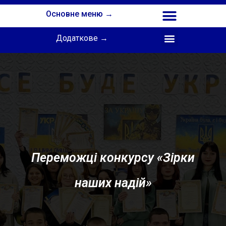
Основне меню →
Додаткове →
Співпраця з Інститутом професійної освіти НАПН України
Переможці конкурсу «Зірки
наших надій»