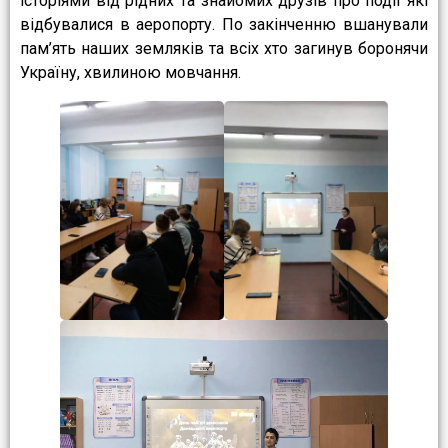
історіями від рідних та знайомих друзів про події які
відбувалися в аеропорту. По закінченню вшанували
пам’ять наших земляків та всіх хто загинув боронячи
Україну, хвилиною мовчання.