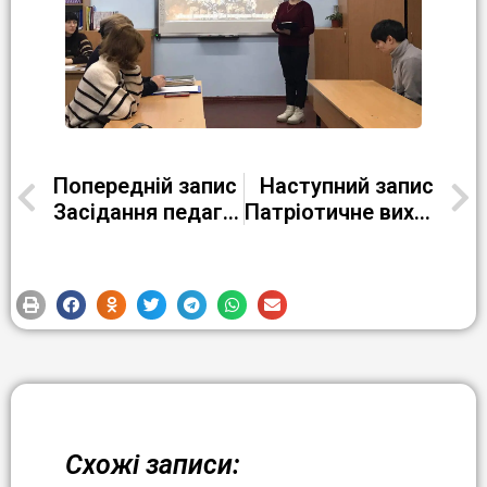
Попередній запис
Наступний запис
Засідання педагогічної ради
Патріотичне виховання – це надання молодому поколінню знань, цінностей і відчуття глибокої прив’язаності до своєї країни
Схожі записи: