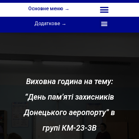
Основне меню →
Додаткове →
Співпраця з Інститутом професійної освіти НАПН України
Виховна година на тему:
“День пам’яті захисників
Донецького аеропорту” в
групі КМ-23-3В