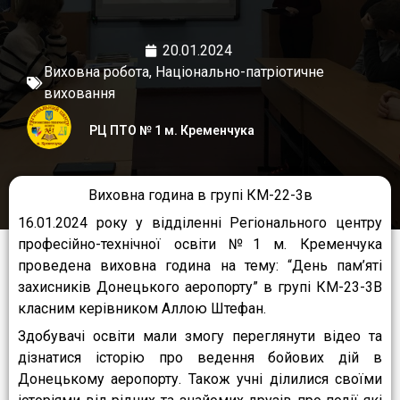
20.01.2024
Виховна робота
,
Національно-патріотичне
виховання
РЦ ПТО № 1 м. Кременчука
Виховна година в групі КМ-22-3в
16.01.2024 року у відділенні Регіонального центру
професійно-технічної освіти №1 м. Кременчука
проведена виховна година на тему: “День пам’яті
захисників Донецького аеропорту” в групі КМ-23-3В
класним керівником Аллою Штефан.
Здобувачі освіти мали змогу переглянути відео та
дізнатися історію про ведення бойових дій в
Донецькому аеропорту. Також учні ділилися своїми