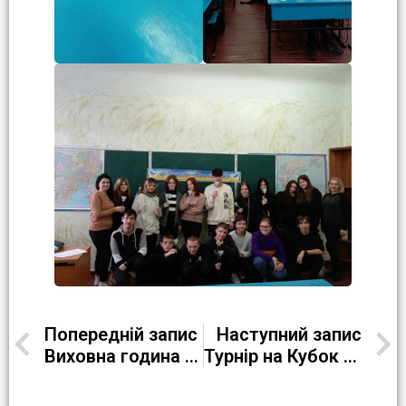
Попередній запис
Наступний запис
Виховна година в онлайн-режимі на тему: «Обери майбутню професію» для учнів Кременчуцької гімназії №3
Турнір на Кубок пам’яті Олександра Власюка з волейболу