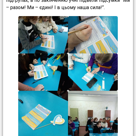
підгрупах, а по закінченню учні підвели підсумки “Ми
– разом! Ми – єдині! І в цьому наша сила!”.