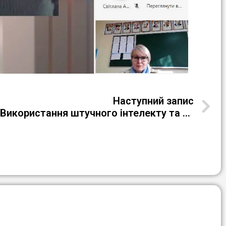
Наступний запис
Обласна конференція «Використання штучного інтелекту та технологій доповненої реальності у світі»