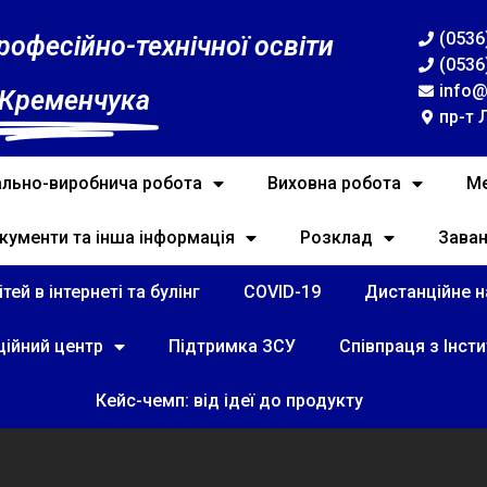
(0536
рофесійно-технічної освіти
(0536
info@
 Кременчука
пр-т 
льно-виробнича робота
Виховна робота
Ме
кументи та інша інформація
Розклад
Зава
тей в інтернеті та булінг
COVID-19
Дистанційне на
ційний центр
Підтримка ЗСУ
Співпраця з Інст
Кейс-чемп: від ідеї до продукту