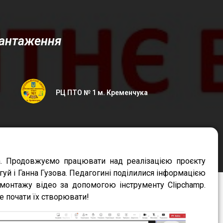
вантаження
РЦ ПТО № 1 м. Кременчука
а. Продовжуємо працювати над реалізацією проєкту
гуй і Ганна Гузова. Педагогині поділилися інформацією
 монтажу відео за допомогою інструменту Clipchamp.
е почати їх створювати!