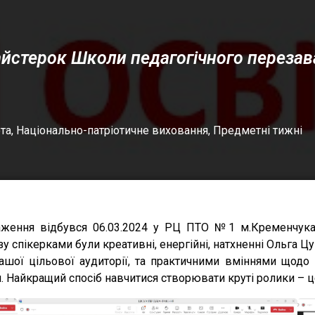
йстерок Школи педагогічного переза
та
,
Національно-патріотичне виховання
,
Предметні тижні
аження відбувся 06.03.2024 у РЦ ПТО №1 м.Кременчук
у спікерками були креативні, енергійні, натхненні Ольга Цу
вашої цільової аудиторії, та практичними вміннями щодо
. Найкращий спосіб навчитися створювати круті ролики – ц