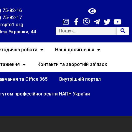
) 75-82-16
) 75-82-17
rcpto1.org
Лесі Українки, 44
тодична робота
Наші досягнення
нтаження
Контакти та зворотній зв’язок
вчання та Office 365
Внутрішній портал
итутом професійної освіти НАПН України