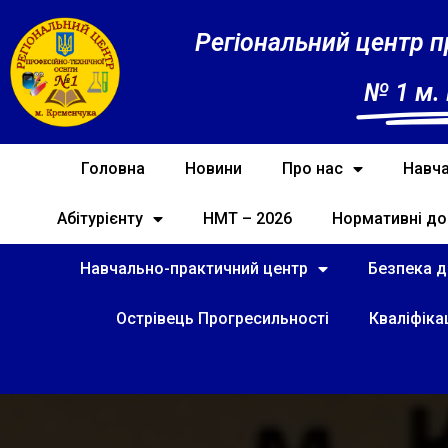
Регіональний центр п
№ 1 м.
Головна
Новини
Про нас
Навча
Абітурієнту
НМТ – 2026
Нормативні до
Навчально-практичний центр
Безпека ді
Острівець Прогресильності
Кваліфіка