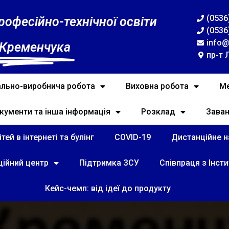
(0536
рофесійно-технічної освіти
(0536
info@
 Кременчука
пр-т 
льно-виробнича робота
Виховна робота
Ме
кументи та інша інформація
Розклад
Зава
тей в інтернеті та булінг
COVID-19
Дистанційне на
ційний центр
Підтримка ЗСУ
Співпраця з Інст
Кейс-чемп: від ідеї до продукту