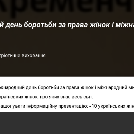
 день боротьби за права жінок і між
тріотичне виховання
іжнародний день боротьби за права жінок і міжнародний ми
аїнських жінок, про яких знає весь світ.
шої уваги інформаційну презентацію: «10 українських жінок