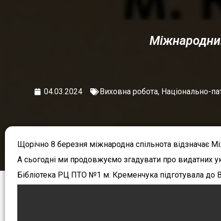
Міжнародний
04.03.2024
Виховна робота
,
Національно-па
Щорічно 8 березня міжнародна спільнота відзначає М
А сьогодні ми продовжуємо згадувати про видатних укр
Бібліотека РЦ ПТО №1 м. Кременчука підготувала до Ва