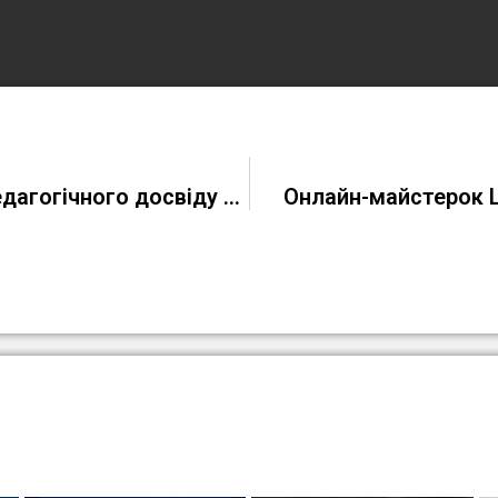
Всеукраїнський онлайн-захід Галерея педагогічного досвіду „Професійна освіта в умовах воєнного часу”
Онлайн-майстерок 