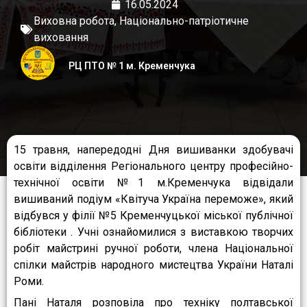
16.05.2024
Виховна робота
,
Національно-патріотичне
виховання
РЦ ПТО № 1 м. Кременчука
15 травня, напередодні Дня вишиванки здобувачі
освіти відділення Регіонального центру професійно-
технічної освіти №1 м.Кременчука відвідали
вишиваний подіум «Квітуча Україна переможе», який
відбувся у філії №5 Кременчуцької міської публічної
бібліотеки . Учні ознайомилися з виставкою творчих
робіт майстрині ручної роботи, члена Національної
спілки майстрів народного мистецтва України Наталі
Роми.
Пані Наталя розповіла про техніку полтавської