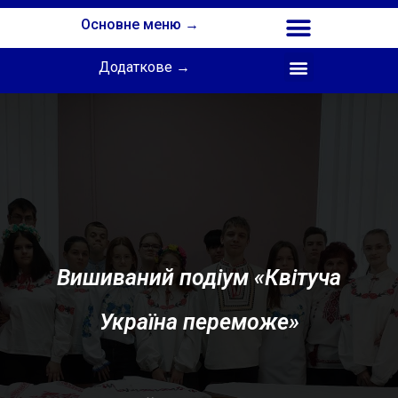
Основне меню →
Додаткове →
Співпраця з Інститутом професійної освіти НАПН України
Вишиваний подіум «Квітуча
Україна переможе»