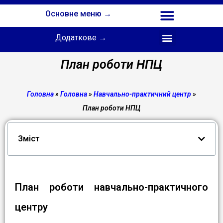
Основне меню →
Додаткове →
Співпраця з Інститутом професійної освіти НАПН України
План роботи НПЦ
Головна
»
Головна
»
Навчально-практичний центр
»
План роботи НПЦ
Зміст
План роботи навчально-практичного
центру