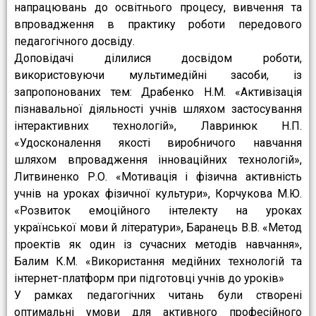
напрацювань до освітнього процесу, вивчення та
впровадження в практику роботи передового
педагогічного досвіду.
Доповідачі ділилися досвідом роботи,
використовуючи мультимедійні засоби, із
запропонованих тем: Драбенко Н.М. «Активізація
пізнавальної діяльності учнів шляхом застосування
інтерактивних технологій», Лавринюк Н.П.
«Удосконалення якості виробничого навчання
шляхом впровадження інноваційних технологій»,
Литвиненко Р.О. «Мотивація і фізична активність
учнів на уроках фізичної культури», Корчукова М.Ю.
«Розвиток емоційного інтелекту на уроках
української мови й літератури», Баранець В.В. «Метод
проектів як один із сучасних методів навчання»,
Балим К.М. «Використання медійних технологій та
інтернет-платформ при підготовці учнів до уроків»
У рамках педагогічних читань були створені
оптимальні умови для активного професійного