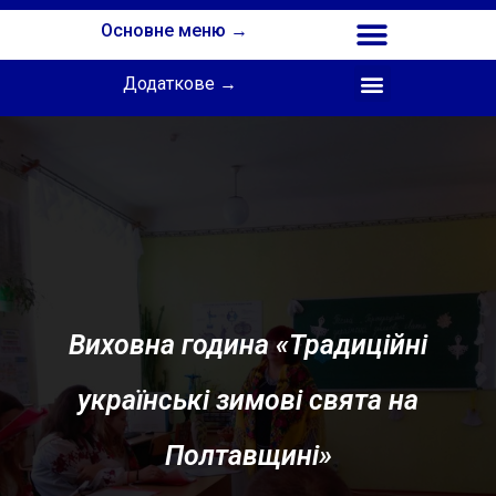
Основне меню →
Додаткове →
Співпраця з Інститутом професійної освіти НАПН України
Виховна година «Традиційні
українські зимові свята на
Полтавщині»