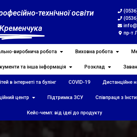
(0536
рофесійно-технічної освіти
(0536
info@
 Кременчука
пр-т 
льно-виробнича робота
Виховна робота
Ме
кументи та інша інформація
Розклад
Зава
тей в інтернеті та булінг
COVID-19
Дистанційне на
ційний центр
Підтримка ЗСУ
Співпраця з Інст
Кейс-чемп: від ідеї до продукту