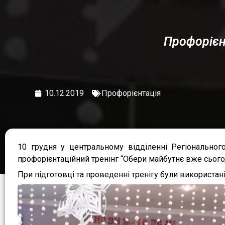
Профорієн
10.12.2019
Профорієнтація
10 грудня у центральному відділенні Регіональног
профорієнтаційний тренінг “Обери майбутнє вже сьогод
При підготовці та проведенні тренігу були використан