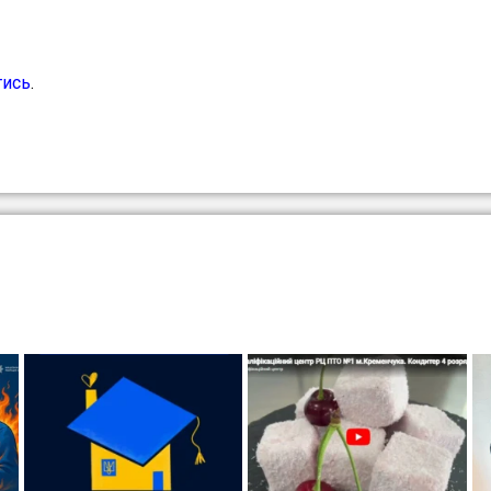
тись
.