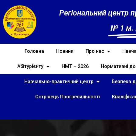
Регіональний центр п
№ 1 м.
Головна
Новини
Про нас
Навча
Абітурієнту
НМТ – 2026
Нормативні до
Навчально-практичний центр
Безпека ді
Острівець Прогресильності
Кваліфіка