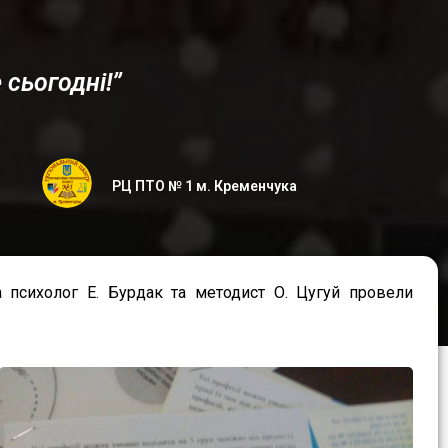
сьогодні!”
РЦ ПТО № 1 м. Кременчука
а психолог Е. Бурдак та методист О. Цугуй провели