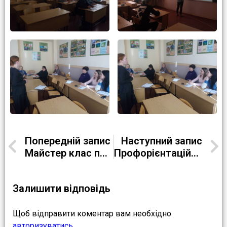
Попередній запис
Наступний запис
Майстер клас по приготуванню страви італійської кухні “Salt’ im bocca’ “
Профорієнтаційний тренінг “Обери майбутнє вже сьогодні!”
Залишити відповідь
Щоб відправити коментар вам необхідно
авторизуватись
.