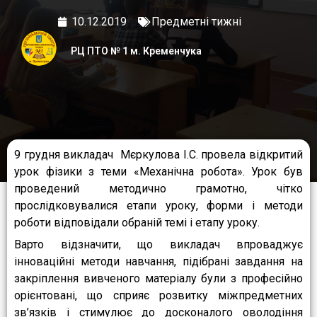
10.12.2019
Предметні тижні
РЦ ПТО № 1 м. Кременчука
9 грудня викладач Мєркулова І.С. провела відкритий
урок фізики з теми «Механічна робота». Урок був
проведений методично грамотно, чітко
прослідковувалися етапи уроку, форми і методи
роботи відповідали обраній темі і етапу уроку.
Варто відзначити, що викладач впроваджує
інноваційні методи навчання, підібрані завдання на
закріплення вивченого матеріалу були з професійно
орієнтовані, що сприяє розвитку міжпредметних
зв’язків і стимулює до досконалого оволодіння