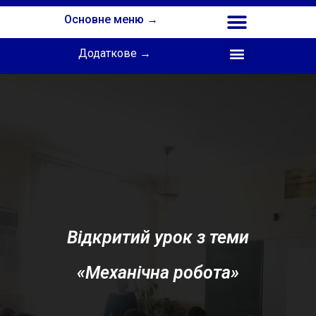
Основне меню →
Додаткове →
Співпраця з Інститутом професійної освіти НАПН України
Відкритий урок з теми
«Механічна робота»