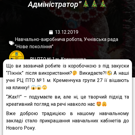
Адміністратор”
13.12.2019
Навчально-виробнича робота
,
Учнівська рада
"Нове покоління"
РЦ ПТО № 1 м. Кременчука
Що ви зазвичай робите із коробочкою з під закуски
“Пікнік” після використання?
Викидаєте?!
А наші
учні РЦ ПТО №1 м. Кременчука групи 27 її вішають
на ялинку!
“Жах!!” – подумаєте ви, але ні, це творчий підхід та
креативний погляд на речі навколо нас
Вже доброю традицією в нашому навчальному
закладі стало прикрашання навчальних кабінетів до
Нового Року.