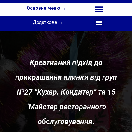
Основне меню →
Додаткове →
Співпраця з Інститутом професійної освіти НАПН України
Креативний підхід до
прикрашання ялинки від груп
№27 “Кухар. Кондитер” та 15
“Майстер ресторанного
обслуговування.