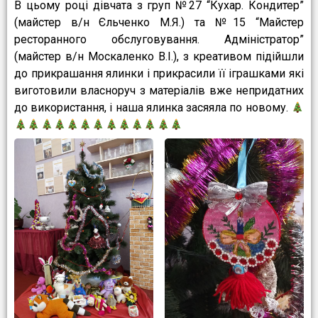
В цьому році дівчата з груп №27 “Кухар. Кондитер”
(майстер в/н Єльченко М.Я.) та №15 “Майстер
ресторанного обслуговування. Адміністратор”
(майстер в/н Москаленко В.І.), з креативом підійшли
до прикрашання ялинки і прикрасили її іграшками які
виготовили власноруч з матеріалів вже непридатних
до використання, і наша ялинка засяяла по новому.