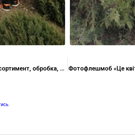
Відкритий урок в групі СК-10 на тему «Асортимент, обробка, технологія приготування макаронних виробів»
Фотофлешмоб «Це квіт
тись
.