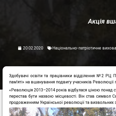
Акція вш
20.02.2020
Національно-патріотичне вихов
Здобувачі освіти та працівники відділення №2 РЦ 
пам’яті» на вшанування подвигу учасників Революції гі
«Революція 2013–2014 років відбулася ціною понад ста
перестав бути назвою місцевості. Він став символ С
продовженням Української революції та визвольних зма