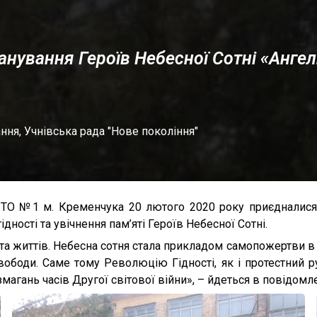
анування Героїв Небесної Сотні «Ангел
ання
,
Учнівська рада "Нове покоління"
ПТО №1 м. Кременчука 20 лютого 2020 року приєдналися 
дності та увічнення пам’яті Героїв Небесної Сотні.
 життів. Небесна сотня стала прикладом самопожертви в ім
вободи. Саме тому Революцію Гідності, як і протестний р
гань часів Другої світової війни», – йдеться в повідомлен