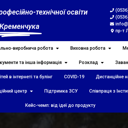
(0536
рофесійно-технічної освіти
(0536
info@
 Кременчука
пр-т 
льно-виробнича робота
Виховна робота
Ме
кументи та інша інформація
Розклад
Зава
тей в інтернеті та булінг
COVID-19
Дистанційне на
ційний центр
Підтримка ЗСУ
Співпраця з Інст
Кейс-чемп: від ідеї до продукту