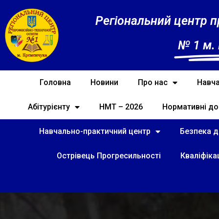
Регіональний центр п
№ 1 м.
Головна
Новини
Про нас
Навча
Абітурієнту
НМТ – 2026
Нормативні до
Навчально-практичний центр
Безпека ді
Острівець Прогресильності
Кваліфіка