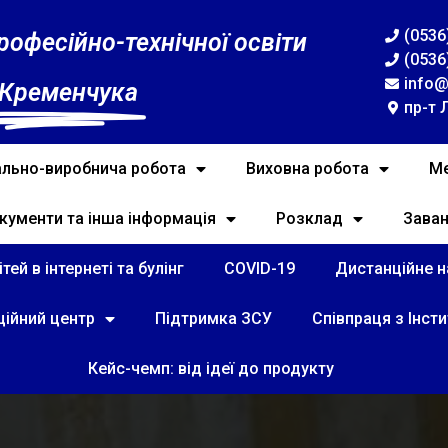
(0536
рофесійно-технічної освіти
(0536
info@
 Кременчука
пр-т 
льно-виробнича робота
Виховна робота
Ме
кументи та інша інформація
Розклад
Зава
тей в інтернеті та булінг
COVID-19
Дистанційне на
ційний центр
Підтримка ЗСУ
Співпраця з Інст
Кейс-чемп: від ідеї до продукту