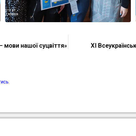
 мови нашої суцвіття»
ХІ Всеукраїнсь
тись
.