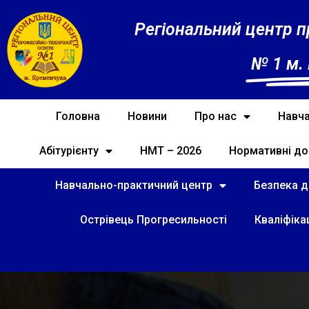
Регіональний центр п
№ 1 м.
Головна
Новини
Про нас
Навча
Абітурієнту
НМТ – 2026
Нормативні до
Навчально-практичний центр
Безпека ді
Острівець Прогресильності
Кваліфіка