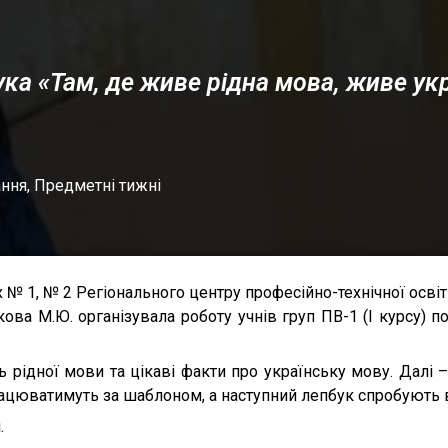
ка «Там, де живе рідна мова, живе ук
ання
,
Предметні тижні
х № 1, № 2 Регіонального центру професійно-технічної осві
ова М.Ю. організувала роботу учнів груп ПВ-1 (І курсу) 
 рідної мови та цікаві факти про українську мову. Далі –
рацюватимуть за шаблоном, а наступний лепбук спробують 
.