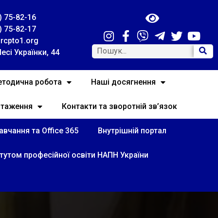
) 75-82-16
) 75-82-17
rcpto1.org
Лесі Українки, 44
тодична робота
Наші досягнення
нтаження
Контакти та зворотній зв’язок
вчання та Office 365
Внутрішній портал
итутом професійної освіти НАПН України