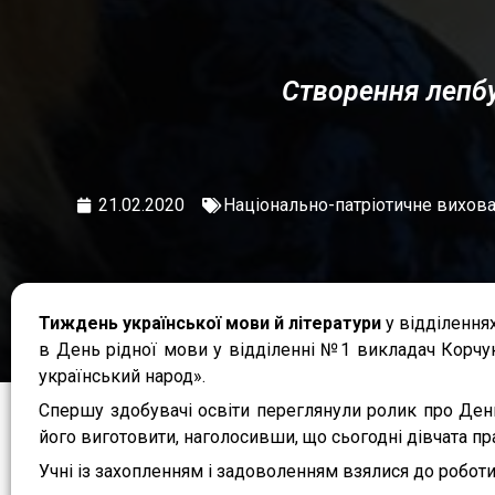
Створення лепбу
21.02.2020
Національно-патріотичне вихов
Тиждень української мови й літератури
у відділення
в День рідної мови у відділенні №1 викладач Корчук
український народ».
Спершу здобувачі освіти переглянули ролик про День
його виготовити, наголосивши, що сьогодні дівчата п
Учні із захопленням і задоволенням взялися до роботи