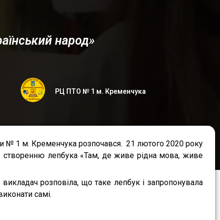
раїнський народ»
РЦ ПТО № 1 м. Кременчука
ти № 1 м. Кременчука розпочався. 21 лютого 2020 року
по створенню лепбука «Там, де живе рідна мова, живе
 викладач розповіла, що таке лепбук і запропонувала
виконати самі.