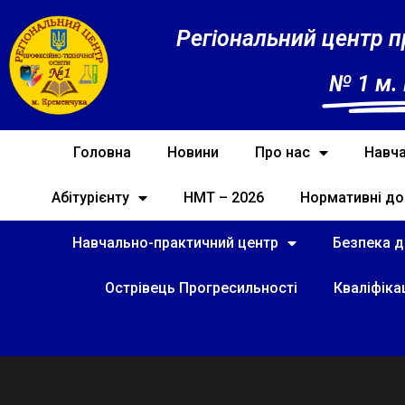
Регіональний центр п
№ 1 м.
Головна
Новини
Про нас
Навча
Абітурієнту
НМТ – 2026
Нормативні до
Навчально-практичний центр
Безпека ді
Острівець Прогресильності
Кваліфіка