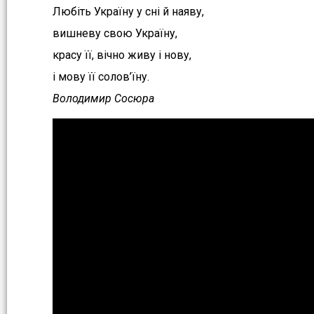
Любіть Україну у сні й наяву,
вишневу свою Україну,
красу її, вічно живу і нову,
і мову її солов’їну.
Володимир Сосюра