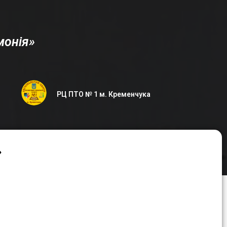
монія»
РЦ ПТО № 1 м. Кременчука
»