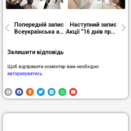
Попередній запис
Наступний запис
Всеукраїнська акція “Запали свічку” у день пам’яті жертв голодомору
Акції “16 днів проти гендерно зумовленого насильства” до Всесвітнього дня боротьби зі СНІДом
Залишити відповідь
Щоб відправити коментар вам необхідно
авторизуватись
.