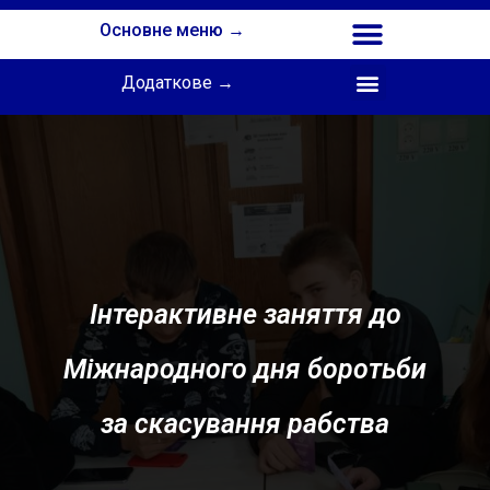
Основне меню →
Додаткове →
Співпраця з Інститутом професійної освіти НАПН України
Інтерактивне заняття до
Міжнародного дня боротьби
за скасування рабства