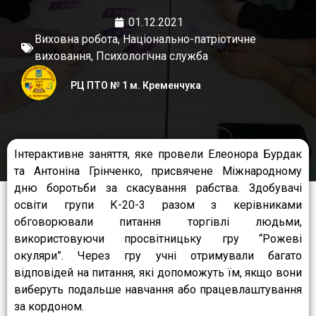
01.12.2021
Виховна робота
,
Національно-патріотичне
виховання
,
Психологічна служба
РЦ ПТО № 1 м. Кременчука
Інтерактивне заняття, яке провели Елеонора Бурдак
та Антоніна Грінченко, присвячене Міжнародному
дню боротьби за скасування рабства. Здобувачі
освіти групи К-20-3 разом з керівниками
обговорювали питання торгівлі людьми,
використовуючи просвітницьку гру “Рожеві
окуляри”. Через гру учні отримували багато
відповідей на питання, які допоможуть їм, якщо вони
виберуть подальше навчання або працевлаштування
за кордоном.