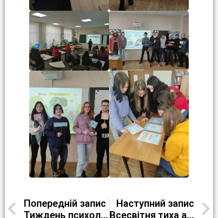
Попередній запис
Наступний запис
Тиждень психології
Всесвітня тиха акція вшанування Героїв Небесної Сотні «Ангели пам`яті».