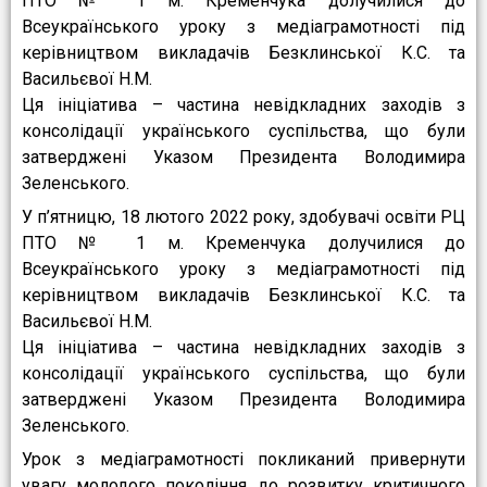
ПТО № 1 м. Кременчука долучилися до
Всеукраїнського уроку з медіаграмотності під
керівництвом викладачів Безклинської К.С. та
Васильєвої Н.М.
Ця ініціатива – частина невідкладних заходів з
консолідації українського суспільства, що були
затверджені Указом Президента Володимира
Зеленського.
У п’ятницю, 18 лютого 2022 року, здобувачі освіти РЦ
ПТО № 1 м. Кременчука долучилися до
Всеукраїнського уроку з медіаграмотності під
керівництвом викладачів Безклинської К.С. та
Васильєвої Н.М.
Ця ініціатива – частина невідкладних заходів з
консолідації українського суспільства, що були
затверджені Указом Президента Володимира
Зеленського.
Урок з медіаграмотності покликаний привернути
увагу молодого покоління до розвитку критичного