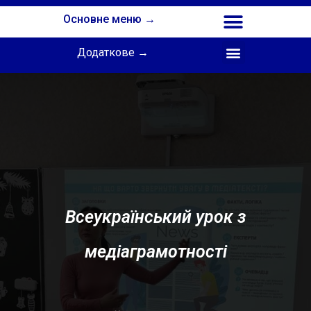
Основне меню →
Додаткове →
Співпраця з Інститутом професійної освіти НАПН України
Всеукраїнський урок з
медіаграмотності