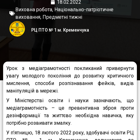
18.02.2022
Виховна робота
,
Національно-патріотичне
виховання
,
Предметні тижні
РЦ ПТО № 1 м. Кременчука
Урок з медіаграмотності покликаний привернути
увагу молодого покоління до розвитку критичного
мислення, способи розпізнавання фейків, видів
маніпуляцій в мережі.
У Міністерстві освіти і науки зазначають, що
медіаграмотність – це превентивна зброя проти
дезінформації та життєво необхідна навичка, яку
потрібно розвивати змалку.
У п’ятницю, 18 лютого 2022 року, здобувачі освіти РЦ