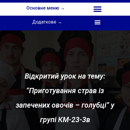
Основне меню →
Додаткове →
Співпраця з Інститутом професійної освіти НАПН України
Відкритий урок на тему:
“Приготування страв із
запечених овочів – голубці” у
групі КМ-23-3в