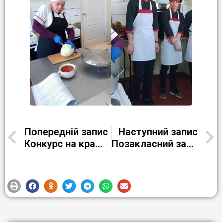
Попередній запис
Наступний запис
Конкурс на кращого знавця предмету “Охорона праці”
Позакласний захід з хімії “Хімія допомагає боронити Україну”