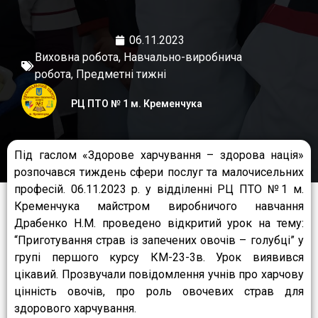
06.11.2023
Виховна робота
,
Навчально-виробнича
робота
,
Предметні тижні
РЦ ПТО № 1 м. Кременчука
Під гаслом «Здорове харчування – здорова нація»
розпочався тиждень сфери послуг та малочисельних
професій. 06.11.2023 р. у відділенні РЦ ПТО №1 м.
Кременчука майстром виробничого навчання
Драбенко Н.М. проведено відкритий урок на тему:
“Приготування страв із запечених овочів – голубці” у
групі першого курсу КМ-23-3в. Урок виявився
цікавий. Прозвучали повідомлення учнів про харчову
цінність овочів, про роль овочевих страв для
здорового харчування.