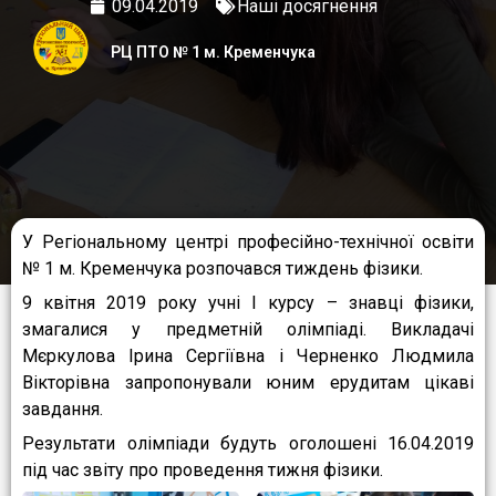
09.04.2019
Наші досягнення
РЦ ПТО № 1 м. Кременчука
У Регіональному центрі професійно-технічної освіти
№ 1 м. Кременчука розпочався тиждень фізики.
9 квітня 2019 року учні І курсу – знавці фізики,
змагалися у предметній олімпіаді. Викладачі
Мєркулова Ірина Сергіївна і Черненко Людмила
Вікторівна запропонували юним ерудитам цікаві
завдання.
Результати олімпіади будуть оголошені 16.04.2019
під час звіту про проведення тижня фізики.